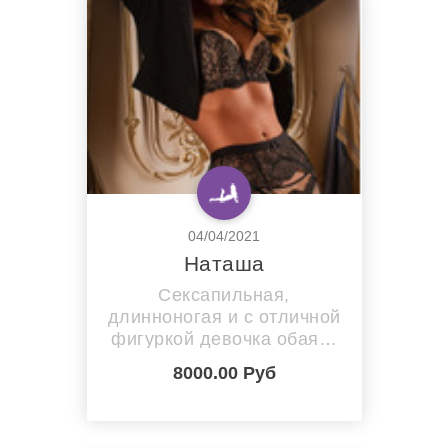
04/04/2021
Наташа
Сексапильная,
длинноногая и с отличной
фигуркой девочка обаяет
вниманием и запахом
8000.00 Руб
секса и утопит в
водовороте страсти и
похоти.