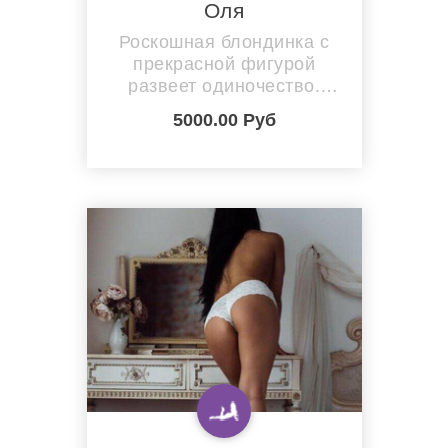
Оля
Роскошная блондинка с
прекрасной фигурой
развеет одиночество.
Лучшее лекарство от
5000.00 Руб
стресса - горячий секс...
Люблю получать
удовольствие и
доставлять его... Я тебя
уверяю,со мной ты
ощутишь вкус
блаженства,дотронешься
до самых сокровенных
мест,я найду все твои
эрогенные точки...