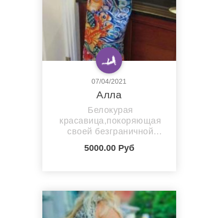
07/04/2021
Алла
Белокурая
красавица,покоряющая
своей безграничной
сексуальностью,растворит
5000.00 Руб
самый крепкий лед в
мужском сердце,доставит
незабываемые минуты
счастья и
наслаждения.Чувственный
анальный секс за доплату.