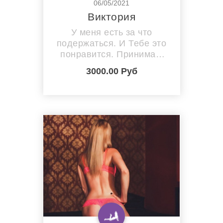
06/05/2021
Виктория
У меня есть за что
подержаться. И Тебе это
понравится. Принимаю
только трезвых и
3000.00 Руб
адекватных. Яркая,
нежная, сексуальная
девушка! Фото мои!!!
Приглашаю в гости
мужчину, для
комфортного отдыха и
приятного
времяпровождения.
Сделаю лучший массаж!
Все как в книжках по
КАМАСУТРЕ!