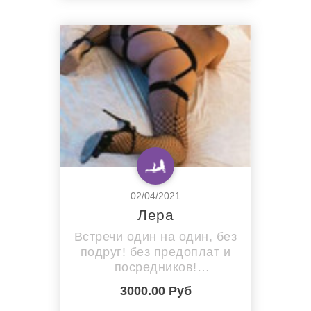
ЭТОГО ОГРОМНОЕ
УДОВОЛЬСТВИЕ!!!!!
ВСЕГДА ГОТОВА С ВАМИ
ПОШАЛИТЬ!!!!!!!!!!!
ПРИГЛАШАЮ В ГОСТИ
ПОРЯДОЧНОГО
ДЖЕНТЕЛЬМЕНА
РАССЛАБИТЬСЯ ДУШОЙ
И ТЕЛОМ))!!! ВСТРЕЧА
НА МОЕЙ
ТЕРРИТОРИИ... К
САЛОНАМ ОТНОШЕНИЯ
...
02/04/2021
Лера
Встречи один на один, без
подруг! без предоплат и
посредников!
территориально центр
3000.00 Руб