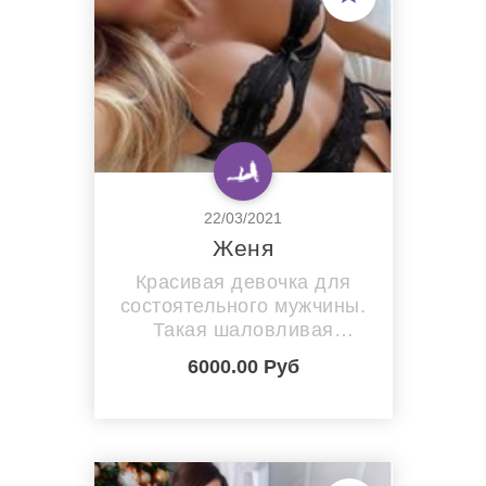
22/03/2021
Женя
Красивая девочка для
состоятельного мужчины.
Такая шаловливая
нимфоманка затрахает
6000.00 Руб
любого! Хочешь устроить
секс-марафон? Тогда
звони мне поскорее. Я
выносливая и ненасытная
бестия, с которой можно