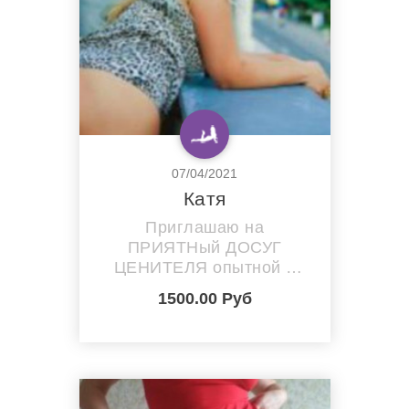
07/04/2021
Катя
Приглашаю на
ПРИЯТНый ДОСУГ
ЦЕНИТЕЛЯ опытной и
безумно сексуальной
1500.00 Руб
дамы! Открытая с
прекрасным чувством
юмора, раскрепощенная,
само очарование!)) Все ко
мне))