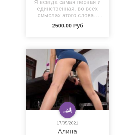
Я всегда самая первая и
единственная, во всех
смыслах этого слова..
???????????? жду , хочу ,
2500.00 Руб
скучаю ❤️❤️❤️ приходи ко
мне и ты не пожалеешь ❤️
17/05/2021
Алина