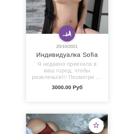
20/10/2021
Индивидуалка Sofia
Я недавно приехала в
ваш город, чтобы
развлечься!!! Посмотри на
мои фотографии,
3000.00 Руб
посмотри на мое тело,
приходи и познай меня
относись ко мне с
уважением и я буду знать,
как дать тебе уникальные
и чувственные ощущения,
которые ты не забудешь