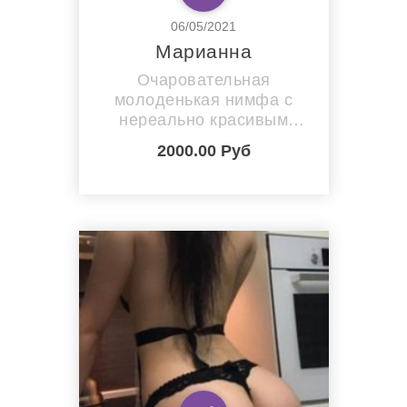
06/05/2021
Марианна
Очаровательная
молоденькая нимфа с
нереально красивым
телом, которая прекрасно
2000.00 Руб
знает,что нравится
мужчинам. Очень
пластична ,красиво
двигается. Только со
мной ты узнаешь, какое
наслаждение можно
получить от оральных
ласк: мои горячие губки
творят настоящие чудеса.
Мои комфортабельные
апартаменты все...