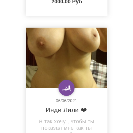
2000.00 Руб
достойную подружку для
эротических
приключений! У меня
никогда не болит голова,
мое настроение всегда в
полном порядке, а
глубокий минет и жаркий
анал я не считаю чем-то
запредельным, а
напротив, - еще одним
сп...
06/06/2021
Инди Лили ❤️
Я так хочу , чтобы ты
показал мне как ты