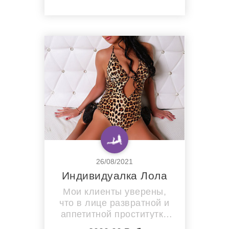
приходи и познай меня
относись ко мне с
уважением и я буду знать,
как дать тебе уникальные
и чувственные ощущения,
которые ты не забудешь
никогда... Чего ты ждешь?
Позвони мне...
26/08/2021
Индивидуалка Лола
Мои клиенты уверены,
что в лице развратной и
аппетитной проститутки
Лолы они найдут самую