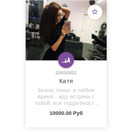
22/03/2021
Катя
Звони, пиши, в любое
время - жду встречи с
тобой, все подробности
по телефону или через
10000.00 Руб
мессенждер WhatsApp.