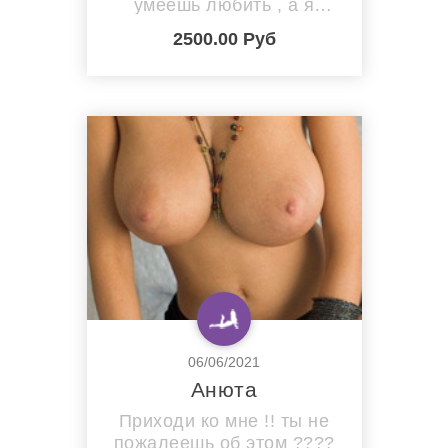
умеешь любить , а я
покажу тебе страсть и
2500.00 Руб
наслаждение !!! Шикарная
и соблазнительная
красавица ???? помогу
тебе забыть все
проблемы и окутаю тебя
Страстной любовью
06/06/2021
Анюта
Приходи ко мне !! ты не
пожалеешь об этом ????