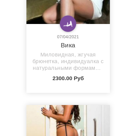
07/04/2021
Вика
Миловидная, жгучая
брюнетка, индивидуалка с
натуральными формами и
натуральной грудью,
2300.00 Руб
скрасит Ваш досуг так,
что забудешь все на
свете!!! Не салон!!
Избирательна!
Предложение актуально
для Мужчин Славянской
внешности, от 28 лет, в
адекватном/трезвом
состоянии!