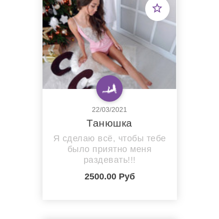
реализовать самые
сокровенные желания.
Звони или пиши мне на
любой удобный для тебя
мессенджер, и мы до...
22/03/2021
Танюшка
Я сделаю всё, чтобы тебе
было приятно меня
раздевать!!!
2500.00 Руб