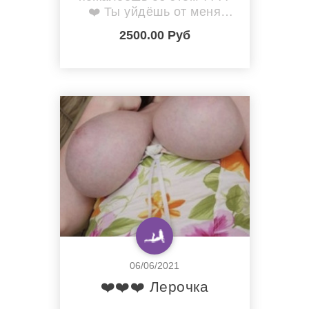
❤️ Ты уйдёшь от меня
самым счастливым! Это я
2500.00 Руб
гарантирую ❤️????
06/06/2021
❤️❤️❤️ Лерочка