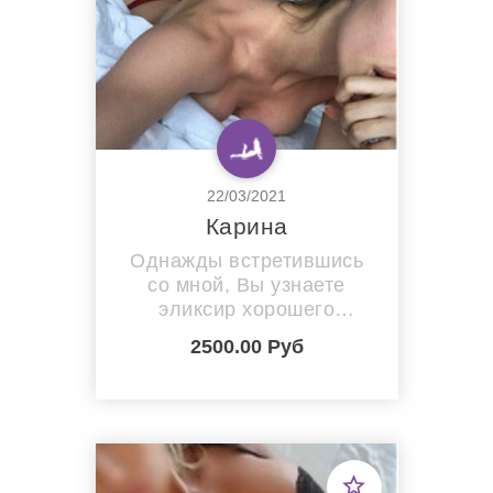
никогда... Чего ты ждешь?
Позвони мне...
22/03/2021
Карина
Однажды встретившись
со мной, Вы узнаете
эликсир хорошего
настроения и
2500.00 Руб
самочувствия! Подарю
море ласки и океан
нежности…